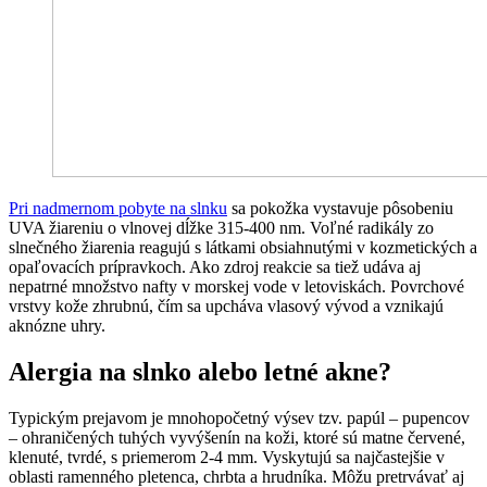
Pri nadmernom pobyte na slnku
sa pokožka vystavuje pôsobeniu
UVA žiareniu o vlnovej dĺžke 315-400 nm. Voľné radikály zo
slnečného žiarenia reagujú s látkami obsiahnutými v kozmetických a
opaľovacích prípravkoch. Ako zdroj reakcie sa tiež udáva aj
nepatrné množstvo nafty v morskej vode v letoviskách. Povrchové
vrstvy kože zhrubnú, čím sa upcháva vlasový vývod a vznikajú
aknózne uhry.
Alergia na slnko alebo letné akne?
Typickým prejavom je mnohopočetný výsev tzv. papúl – pupencov
– ohraničených tuhých vyvýšenín na koži, ktoré sú matne červené,
klenuté, tvrdé, s priemerom 2-4 mm. Vyskytujú sa najčastejšie v
oblasti ramenného pletenca, chrbta a hrudníka. Môžu pretrvávať aj