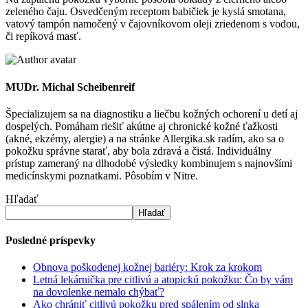
zeleného čaju. Osvedčeným receptom babičiek je kyslá smotana,
vatový tampón namočený v čajovníkovom oleji zriedenom s vodou,
či repíková masť.
MUDr. Michal Scheibenreif
Špecializujem sa na diagnostiku a liečbu kožných ochorení u detí aj
dospelých. Pomáham riešiť akútne aj chronické kožné ťažkosti
(akné, ekzémy, alergie) a na stránke Allergika.sk radím, ako sa o
pokožku správne starať, aby bola zdravá a čistá. Individuálny
prístup zameraný na dlhodobé výsledky kombinujem s najnovšími
medicínskymi poznatkami. Pôsobím v Nitre.
Hľadať
Hľadať
Posledné príspevky
Obnova poškodenej kožnej bariéry: Krok za krokom
Letná lekárnička pre citlivú a atopickú pokožku: Čo by vám
na dovolenke nemalo chýbať?
Ako chrániť citlivú pokožku pred spálením od slnka