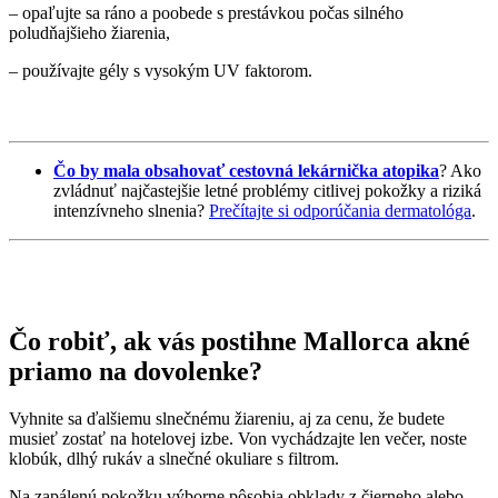
– opaľujte sa ráno a poobede s prestávkou počas silného
poludňajšieho žiarenia,
– používajte gély s vysokým UV faktorom.
Čo by mala obsahovať cestovná lekárnička atopika
? Ako
zvládnuť najčastejšie letné problémy citlivej pokožky a riziká
intenzívneho slnenia?
Prečítajte si odporúčania dermatológa
.
Čo robiť, ak vás postihne Mallorca akné
priamo na dovolenke?
Vyhnite sa ďalšiemu slnečnému žiareniu, aj za cenu, že budete
musieť zostať na hotelovej izbe. Von vychádzajte len večer, noste
klobúk, dlhý rukáv a slnečné okuliare s filtrom.
Na zapálenú pokožku výborne pôsobia obklady z čierneho alebo