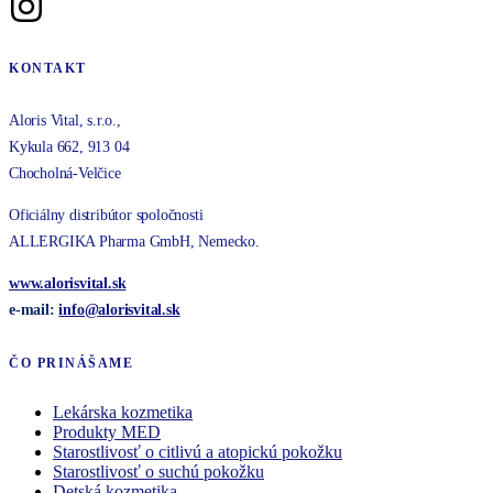
KONTAKT
Aloris Vital, s.r.o.,
Kykula 662, 913 04
Chocholná-Velčice
Oficiálny distribútor spoločnosti
ALLERGIKA Pharma GmbH, Nemecko.
www.alorisvital.sk
e-mail:
info@
alorisvital
.sk
ČO PRINÁŠAME
Lekárska kozmetika
Produkty MED
Starostlivosť o citlivú a atopickú pokožku
Starostlivosť o suchú pokožku
Detská kozmetika