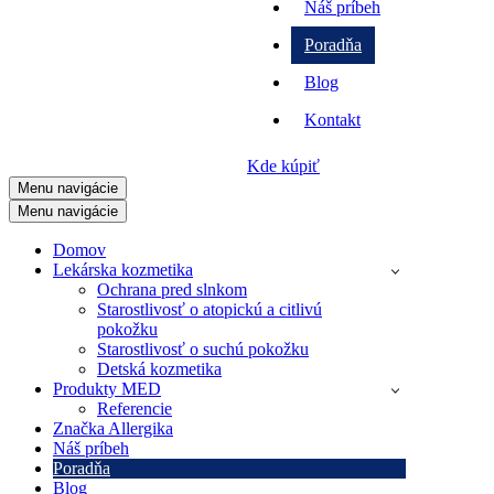
Náš príbeh
Poradňa
Blog
Kontakt
Kde kúpiť
Menu navigácie
Menu navigácie
Domov
Lekárska kozmetika
Ochrana pred slnkom
Starostlivosť o atopickú a citlivú
pokožku
Starostlivosť o suchú pokožku
Detská kozmetika
Produkty MED
Referencie
Značka Allergika
Náš príbeh
Poradňa
Blog