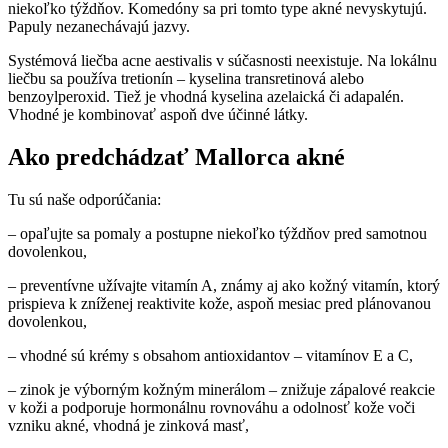
niekoľko týždňov. Komedóny sa pri tomto type akné nevyskytujú.
Papuly nezanechávajú jazvy.
Systémová liečba acne aestivalis v súčasnosti neexistuje. Na lokálnu
liečbu sa používa tretionín – kyselina transretinová alebo
benzoylperoxid. Tiež je vhodná kyselina azelaická či adapalén.
Vhodné je kombinovať aspoň dve účinné látky.
Ako predchádzať Mallorca akné
Tu sú naše odporúčania:
– opaľujte sa pomaly a postupne niekoľko týždňov pred samotnou
dovolenkou,
– preventívne užívajte vitamín A, známy aj ako kožný vitamín, ktorý
prispieva k zníženej reaktivite kože, aspoň mesiac pred plánovanou
dovolenkou,
– vhodné sú krémy s obsahom antioxidantov – vitamínov E a C,
– zinok je výborným kožným minerálom – znižuje zápalové reakcie
v koži a podporuje hormonálnu rovnováhu a odolnosť kože voči
vzniku akné, vhodná je zinková masť,