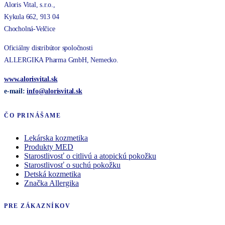
Aloris Vital, s.r.o.,
Kykula 662, 913 04
Chocholná-Velčice
Oficiálny distribútor spoločnosti
ALLERGIKA Pharma GmbH, Nemecko.
www.alorisvital.sk
e-mail:
info@
alorisvital
.sk
ČO PRINÁŠAME
Lekárska kozmetika
Produkty MED
Starostlivosť o citlivú a atopickú pokožku
Starostlivosť o suchú pokožku
Detská kozmetika
Značka Allergika
PRE ZÁKAZNÍKOV