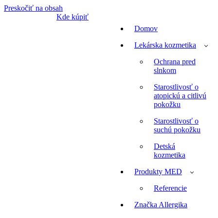
Preskočiť na obsah
Kde kúpiť
Domov
Lekárska kozmetika
Ochrana pred
slnkom
Starostlivosť o
atopickú a citlivú
pokožku
Starostlivosť o
suchú pokožku
Detská
kozmetika
Produkty MED
Referencie
Značka Allergika