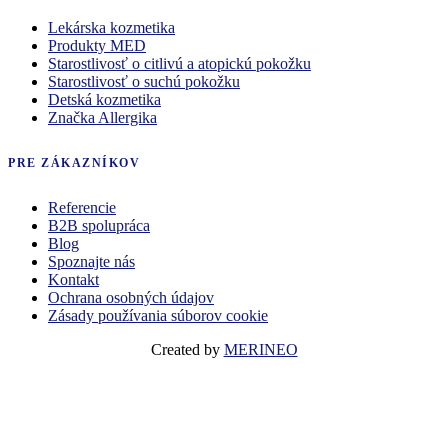
Lekárska kozmetika
Produkty MED
Starostlivosť o citlivú a atopickú pokožku
Starostlivosť o suchú pokožku
Detská kozmetika
Značka Allergika
PRE ZÁKAZNÍKOV
Referencie
B2B spolupráca
Blog
Spoznajte nás
Kontakt
Ochrana osobných údajov
Zásady používania súborov cookie
Created by
MERINEO