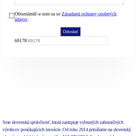
Oboznámil/-a som sa so
Zásadami ochrany osobných
údajov
.
69178
Sme slovenská spoločnosť, ktorá zastupuje vybraných zahraničných
výrobcov ponúkajúcich inovácie. Od roku 2014 prinášame na slovenský