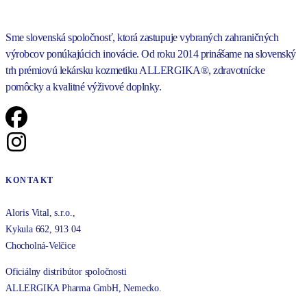
Sme slovenská spoločnosť, ktorá zastupuje vybraných zahraničných
výrobcov ponúkajúcich inovácie. Od roku 2014 prinášame na slovenský
trh prémiovú lekársku kozmetiku ALLERGIKA®, zdravotnícke
pomôcky a kvalitné výživové doplnky.
KONTAKT
Aloris Vital, s.r.o.,
Kykula 662, 913 04
Chocholná-Velčice
Oficiálny distribútor spoločnosti
ALLERGIKA Pharma GmbH, Nemecko.