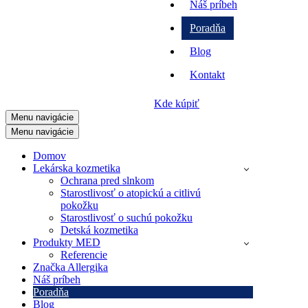
Náš príbeh
Poradňa
Blog
Kontakt
Kde kúpiť
Menu navigácie
Menu navigácie
Domov
Lekárska kozmetika
Ochrana pred slnkom
Starostlivosť o atopickú a citlivú
pokožku
Starostlivosť o suchú pokožku
Detská kozmetika
Produkty MED
Referencie
Značka Allergika
Náš príbeh
Poradňa
Blog