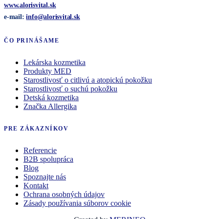
www.alorisvital.sk
e-mail:
info@
alorisvital
.sk
ČO PRINÁŠAME
Lekárska kozmetika
Produkty MED
Starostlivosť o citlivú a atopickú pokožku
Starostlivosť o suchú pokožku
Detská kozmetika
Značka Allergika
PRE ZÁKAZNÍKOV
Referencie
B2B spolupráca
Blog
Spoznajte nás
Kontakt
Ochrana osobných údajov
Zásady používania súborov cookie