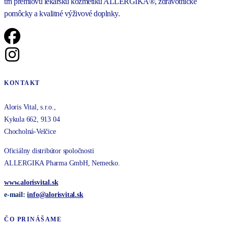
trh prémiovú lekársku kozmetiku ALLERGIKA®, zdravotnícke
pomôcky a kvalitné výživové doplnky.
KONTAKT
Aloris Vital, s.r.o.,
Kykula 662, 913 04
Chocholná-Velčice
Oficiálny distribútor spoločnosti
ALLERGIKA Pharma GmbH, Nemecko.
www.alorisvital.sk
e-mail:
info@
alorisvital
.sk
ČO PRINÁŠAME