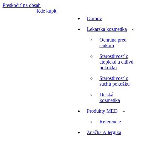
Preskočiť na obsah
Kde kúpiť
Domov
Lekárska kozmetika
Ochrana pred
slnkom
Starostlivosť o
atopickú a citlivú
pokožku
Starostlivosť o
suchú pokožku
Detská
kozmetika
Produkty MED
Referencie
Značka Allergika