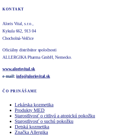
KONTAKT
Aloris Vital, s.r.o.,
Kykula 662, 913 04
Chocholná-Velčice
Oficiálny distribútor spoločnosti
ALLERGIKA Pharma GmbH, Nemecko.
www.alorisvital.sk
e-mail:
info@
alorisvital
.sk
ČO PRINÁŠAME
Lekárska kozmetika
Produkty MED
Starostlivosť o citlivú a atopickú pokožku
Starostlivosť o suchú pokožku
Detská kozmetika
Značka Allergika