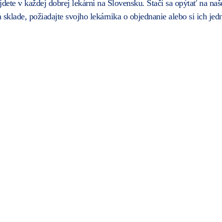
v každej dobrej lekárni na Slovensku. Stačí sa opýtať na naše š
sklade, požiadajte svojho lekárnika o objednanie alebo si ich jed