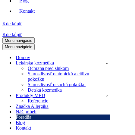
Blog
Kontakt
Kde kúpiť
Kde kúpiť
Menu navigácie
Menu navigácie
Domov
Lekárska kozmetika
Ochrana pred slnkom
Starostlivosť o atopickú a citlivú
pokožku
Starostlivosť o suchú pokožku
Detská kozmetika
Produkty MED
Referencie
Značka Allergika
Náš príbeh
Poradňa
Blog
Kontakt